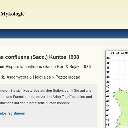
na confluens (Sacc.) Kuntze 1898
e:
Bisporella confluens (Sacc.) Korf & Bujak. 1985
ik:
Ascomycota > Helotiales > Pezizellaceae
strieren Sie sich
kostenlos
auf den Seiten, damit Sie auf alle
nen und Fundstellendaten zu den Arten Zugriff erhalten und
Funktionalität der internetseite nutzen können:
nlos registrieren