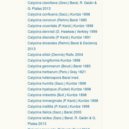
Calycina claroflava (Grev.) Baral, R. Galán &
G. Platas 2013
Calycina confluens (Sacc.) Kuntze 1898
Calycina conorum (Rehm) Baral 1985
Calycina cruentata (P. Karst.) Kuntze 1898
Calycina dennisii (D. Hawksw.) Verkley 1999
Calycina discreta (P. Karst.) Kuntze 1891
Calycina drosodes (Rehm) Baral & Declercq
2013
Calycina ellisii (Dennis) Raitv. 2004
Calycina fungiformis Kuntze 1898
Calycina gemmarum (Boud.) Baral 1985
Calycina herbarum (Pers.) Gray 1821
Calycina heterospora Baral ined.
Calycina humilis (Sacc.) Kuntze 1898
Calycina hyalopus (Fuckel) Kuntze 1898
Calycina imberbis (Bull.) Kuntze 1898
Calycina immarginata (P. Karst.) Kuntze 1898
Calycina insititia (P. Karst.) Kuntze 1898
Calycina italica (Sacc.) Baral 2005
Calycina lactea (Sacc.) Baral, R. Galán & G.
Platas 2013