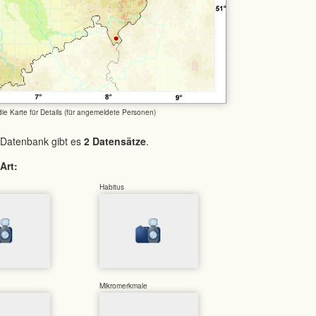
 die Karte für Details (für angemeldete Personen)
 Datenbank gibt es
2 Datensätze
.
Art:
Habitus
Mikromerkmale