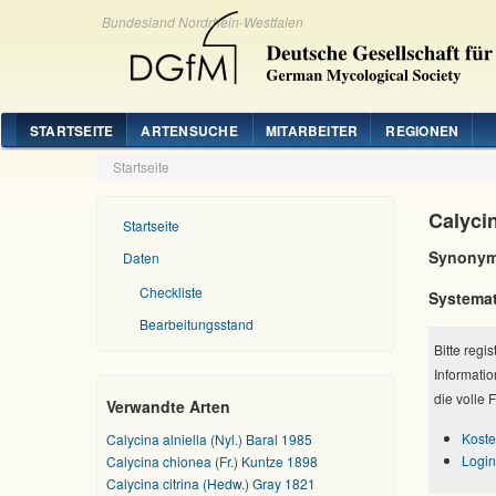
Bundesland Nordrhein-Westfalen
STARTSEITE
ARTENSUCHE
MITARBEITER
REGIONEN
Startseite
Calyci
Startseite
Synonym
Daten
Checkliste
Systemat
Bearbeitungsstand
Bitte regi
Informatio
die volle 
Verwandte Arten
Koste
Calycina alniella (Nyl.) Baral 1985
Login
Calycina chionea (Fr.) Kuntze 1898
Calycina citrina (Hedw.) Gray 1821