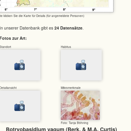
tte klicken Sie die Karte für Details (für angemeldete Personen)
In unserer Datenbank gibt es
24 Datensätze
.
Fotos zur Art:
Standort
Habitus
Detailansicht
Mikromerkmale
Foto: Tanja Böhning
Botryobasidium vagum (Berk. & M.A. Curtis)