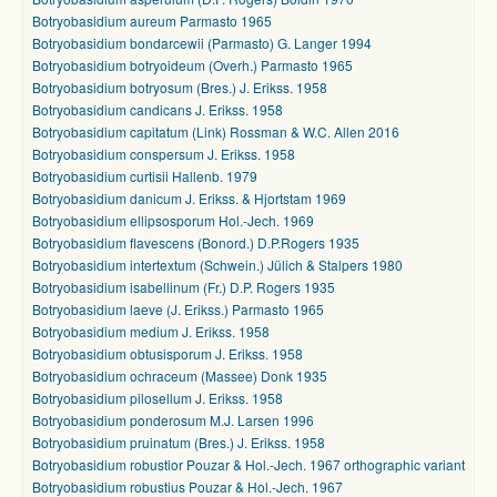
Botryobasidium aureum Parmasto 1965
Botryobasidium bondarcewii (Parmasto) G. Langer 1994
Botryobasidium botryoideum (Overh.) Parmasto 1965
Botryobasidium botryosum (Bres.) J. Erikss. 1958
Botryobasidium candicans J. Erikss. 1958
Botryobasidium capitatum (Link) Rossman & W.C. Allen 2016
Botryobasidium conspersum J. Erikss. 1958
Botryobasidium curtisii Hallenb. 1979
Botryobasidium danicum J. Erikss. & Hjortstam 1969
Botryobasidium ellipsosporum Hol.-Jech. 1969
Botryobasidium flavescens (Bonord.) D.P.Rogers 1935
Botryobasidium intertextum (Schwein.) Jülich & Stalpers 1980
Botryobasidium isabellinum (Fr.) D.P. Rogers 1935
Botryobasidium laeve (J. Erikss.) Parmasto 1965
Botryobasidium medium J. Erikss. 1958
Botryobasidium obtusisporum J. Erikss. 1958
Botryobasidium ochraceum (Massee) Donk 1935
Botryobasidium pilosellum J. Erikss. 1958
Botryobasidium ponderosum M.J. Larsen 1996
Botryobasidium pruinatum (Bres.) J. Erikss. 1958
Botryobasidium robustior Pouzar & Hol.-Jech. 1967 orthographic variant
Botryobasidium robustius Pouzar & Hol.-Jech. 1967