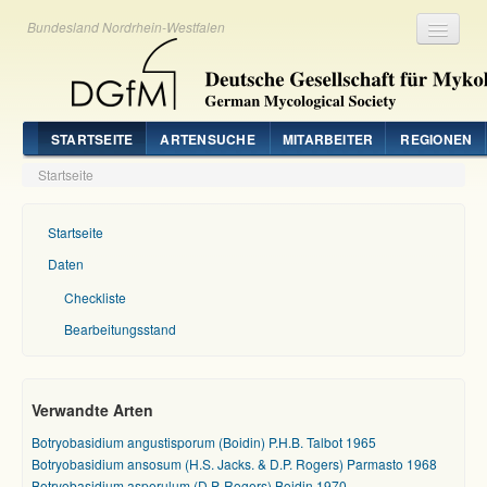
Bundesland Nordrhein-Westfalen
Registrieren
Login
STARTSEITE
ARTENSUCHE
MITARBEITER
REGIONEN
Startseite
Startseite
Daten
Checkliste
Bearbeitungsstand
Verwandte Arten
Botryobasidium angustisporum (Boidin) P.H.B. Talbot 1965
Botryobasidium ansosum (H.S. Jacks. & D.P. Rogers) Parmasto 1968
Botryobasidium asperulum (D.P. Rogers) Boidin 1970