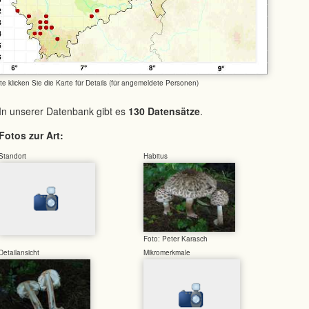
tte klicken Sie die Karte für Details (für angemeldete Personen)
In unserer Datenbank gibt es
130 Datensätze
.
Fotos zur Art:
Standort
Habitus
Foto: Peter Karasch
Detailansicht
Mikromerkmale