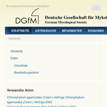
Bundesland Nordrhein-Westfalen
Registrieren
Login
STARTSEITE
ARTENSUCHE
MITARBEITER
REGIONEN
Startseite
Startseite
Daten
Checkliste
Bearbeitungsstand
Verwandte Arten
Chlorophyllum agaricoides (Czern.) Vellinga Chlorophyllum
agaricoides (Czern.) Vellinga 2002
Chlorophyllum brunneum (Farl. & Burt) Vellinga 2002