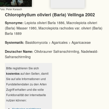
Foto: Peter Karasch
Chlorophyllum olivieri (Barla) Vellinga 2002
Synonyme:
Lepiota olivieri Barla 1886, Macrolepiota olivieri
(Barla) Wasser 1980, Macrolepiota rachodes var. olivieri (Barla)
Barla 1889
Systematik:
Basidiomycota > Agaricales > Agaricaceae
Deutscher Name:
Olivbrauner Safranschirmling, Nadelwald-
Safranschirmling
Bitte registrieren Sie sich
kostenlos
auf den Seiten, damit
Sie auf alle Informationen und
Fundstellendaten zu den Arten
Zugriff erhalten und die volle
Funktionalität der internetseite
nutzen können:
Kostenlos registrieren