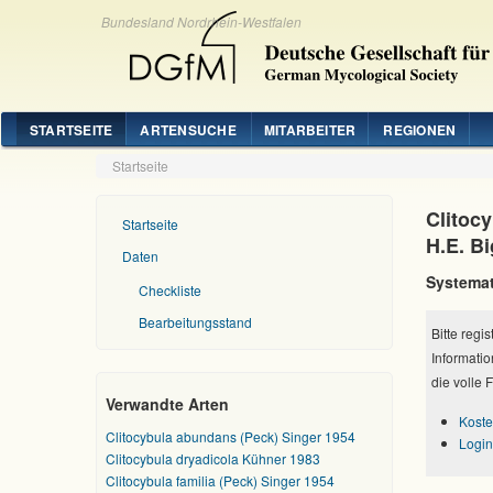
Bundesland Nordrhein-Westfalen
STARTSEITE
ARTENSUCHE
MITARBEITER
REGIONEN
Startseite
Clitoc
Startseite
H.E. B
Daten
Systemat
Checkliste
Bearbeitungsstand
Bitte regi
Informatio
die volle 
Verwandte Arten
Koste
Clitocybula abundans (Peck) Singer 1954
Login
Clitocybula dryadicola Kühner 1983
Clitocybula familia (Peck) Singer 1954