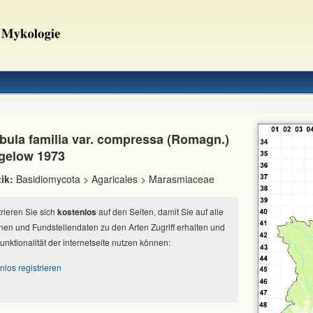
ybula familia var. compressa (Romagn.)
igelow 1973
ik:
Basidiomycota > Agaricales > Marasmiaceae
strieren Sie sich
kostenlos
auf den Seiten, damit Sie auf alle
nen und Fundstellendaten zu den Arten Zugriff erhalten und
Funktionalität der internetseite nutzen können:
nlos registrieren