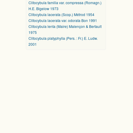
Clitocybula familia var. compressa (Romagn.)
H.E. Bigelow 1973
Clitocybula lacerata (Scop.) Métrod 1954
Clitocybula lacerata var. odorata Bon 1991
Clitocybula lenta (Maire) Malençon & Bertault
1975
Clitocybula platyphylla (Pers. : Fr.) E. Ludw.
2001