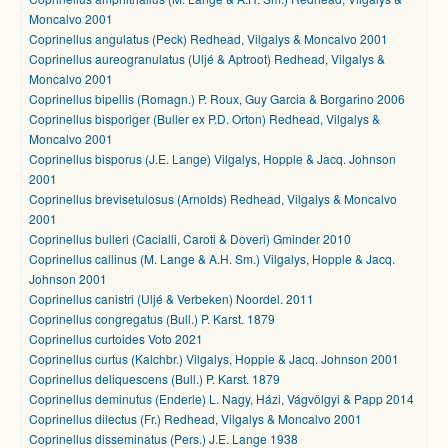
Moncalvo 2001
Coprinellus angulatus (Peck) Redhead, Vilgalys & Moncalvo 2001
Coprinellus aureogranulatus (Uljé & Aptroot) Redhead, Vilgalys &
Moncalvo 2001
Coprinellus bipellis (Romagn.) P. Roux, Guy Garcia & Borgarino 2006
Coprinellus bisporiger (Buller ex P.D. Orton) Redhead, Vilgalys &
Moncalvo 2001
Coprinellus bisporus (J.E. Lange) Vilgalys, Hopple & Jacq. Johnson
2001
Coprinellus brevisetulosus (Arnolds) Redhead, Vilgalys & Moncalvo
2001
Coprinellus bulleri (Cacialli, Caroti & Doveri) Gminder 2010
Coprinellus callinus (M. Lange & A.H. Sm.) Vilgalys, Hopple & Jacq.
Johnson 2001
Coprinellus canistri (Uljé & Verbeken) Noordel. 2011
Coprinellus congregatus (Bull.) P. Karst. 1879
Coprinellus curtoides Voto 2021
Coprinellus curtus (Kalchbr.) Vilgalys, Hopple & Jacq. Johnson 2001
Coprinellus deliquescens (Bull.) P. Karst. 1879
Coprinellus deminutus (Enderle) L. Nagy, Házi, Vágvölgyi & Papp 2014
Coprinellus dilectus (Fr.) Redhead, Vilgalys & Moncalvo 2001
Coprinellus disseminatus (Pers.) J.E. Lange 1938