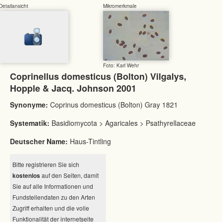
Detailansicht
Mikromerkmale
Foto: Karl Wehr
Coprinellus domesticus (Bolton) Vilgalys,
Hopple & Jacq. Johnson 2001
Synonyme:
Coprinus domesticus (Bolton) Gray 1821
Systematik:
Basidiomycota > Agaricales > Psathyrellaceae
Deutscher Name:
Haus-Tintling
Bitte registrieren Sie sich
kostenlos
auf den Seiten, damit
Sie auf alle Informationen und
Fundstellendaten zu den Arten
Zugriff erhalten und die volle
Funktionalität der internetseite