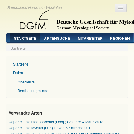
Bundesland Nordrhein-Westfalen
Registrieren
Login
STARTSEITE
ARTENSUCHE
MITARBEITER
REGIONEN
Startseite
Startseite
Daten
Checkliste
Bearbeitungsstand
Verwandte Arten
Coprinellus albidofloccosus (Locq.) Gminder & Manz 2018
Coprinellus allovelus (Uljé) Doveri & Sarrocco 2011
Coprinellus amphithallus (M. Lange & A.H. Sm.) Redhead, Vilgalys &