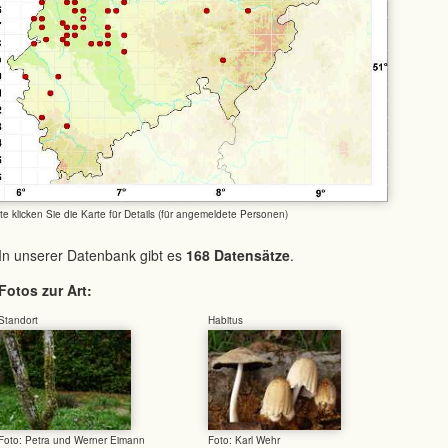
tte klicken Sie die Karte für Details (für angemeldete Personen)
In unserer Datenbank gibt es
168 Datensätze
.
Fotos zur Art:
Standort
Habitus
Foto: Petra und Werner Eimann
Foto: Karl Wehr