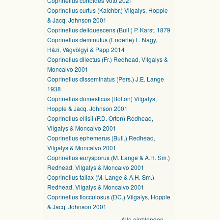
Coprinellus curtoides Voto 2021
Coprinellus curtus (Kalchbr.) Vilgalys, Hopple
& Jacq. Johnson 2001
Coprinellus deliquescens (Bull.) P. Karst. 1879
Coprinellus deminutus (Enderle) L. Nagy,
Házi, Vágvölgyi & Papp 2014
Coprinellus dilectus (Fr.) Redhead, Vilgalys &
Moncalvo 2001
Coprinellus disseminatus (Pers.) J.E. Lange
1938
Coprinellus domesticus (Bolton) Vilgalys,
Hopple & Jacq. Johnson 2001
Coprinellus ellisii (P.D. Orton) Redhead,
Vilgalys & Moncalvo 2001
Coprinellus ephemerus (Bull.) Redhead,
Vilgalys & Moncalvo 2001
Coprinellus eurysporus (M. Lange & A.H. Sm.)
Redhead, Vilgalys & Moncalvo 2001
Coprinellus fallax (M. Lange & A.H. Sm.)
Redhead, Vilgalys & Moncalvo 2001
Coprinellus flocculosus (DC.) Vilgalys, Hopple
& Jacq. Johnson 2001
Alle einblenden …