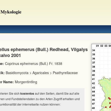
ellus ephemerus (Bull.) Redhead, Vilgalys
alvo 2001
e:
Coprinus ephemerus (Bull.) Fr. 1838
ik:
Basidiomycota > Agaricales > Psathyrellaceae
er Name:
Morgentintling
strieren Sie sich
kostenlos
auf den Seiten, damit Sie auf alle
nen und Fundstellendaten zu den Arten Zugriff erhalten und
Funktionalität der internetseite nutzen können: