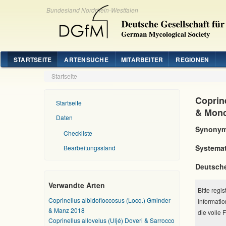
Bundesland Nordrhein-Westfalen
STARTSEITE
ARTENSUCHE
MITARBEITER
REGIONEN
Startseite
Coprin
Startseite
& Monc
Daten
Synonym
Checkliste
Systemat
Bearbeitungsstand
Deutsch
Verwandte Arten
Bitte regi
Coprinellus albidofloccosus (Locq.) Gminder
Informatio
& Manz 2018
die volle 
Coprinellus allovelus (Uljé) Doveri & Sarrocco