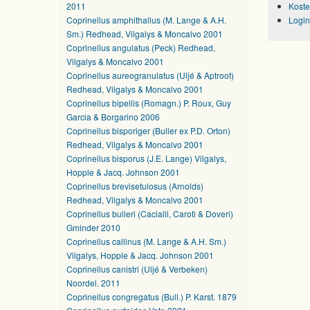
2011
Koste
Coprinellus amphithallus (M. Lange & A.H.
Login
Sm.) Redhead, Vilgalys & Moncalvo 2001
Coprinellus angulatus (Peck) Redhead,
Vilgalys & Moncalvo 2001
Coprinellus aureogranulatus (Uljé & Aptroot)
Redhead, Vilgalys & Moncalvo 2001
Coprinellus bipellis (Romagn.) P. Roux, Guy
Garcia & Borgarino 2006
Coprinellus bisporiger (Buller ex P.D. Orton)
Redhead, Vilgalys & Moncalvo 2001
Coprinellus bisporus (J.E. Lange) Vilgalys,
Hopple & Jacq. Johnson 2001
Coprinellus brevisetulosus (Arnolds)
Redhead, Vilgalys & Moncalvo 2001
Coprinellus bulleri (Cacialli, Caroti & Doveri)
Gminder 2010
Coprinellus callinus (M. Lange & A.H. Sm.)
Vilgalys, Hopple & Jacq. Johnson 2001
Coprinellus canistri (Uljé & Verbeken)
Noordel. 2011
Coprinellus congregatus (Bull.) P. Karst. 1879