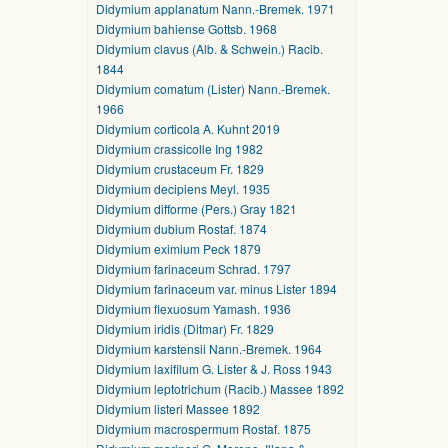
Didymium applanatum Nann.-Bremek. 1971
Didymium bahiense Gottsb. 1968
Didymium clavus (Alb. & Schwein.) Racib.
1844
Didymium comatum (Lister) Nann.-Bremek.
1966
Didymium corticola A. Kuhnt 2019
Didymium crassicolle Ing 1982
Didymium crustaceum Fr. 1829
Didymium decipiens Meyl. 1935
Didymium difforme (Pers.) Gray 1821
Didymium dubium Rostaf. 1874
Didymium eximium Peck 1879
Didymium farinaceum Schrad. 1797
Didymium farinaceum var. minus Lister 1894
Didymium flexuosum Yamash. 1936
Didymium iridis (Ditmar) Fr. 1829
Didymium karstensii Nann.-Bremek. 1964
Didymium laxifilum G. Lister & J. Ross 1943
Didymium leptotrichum (Racib.) Massee 1892
Didymium listeri Massee 1892
Didymium macrospermum Rostaf. 1875