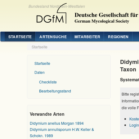
Bundesland Nordrhein-Westfalen
STARTSEITE
ARTENSUCHE
MITARBEITER
REGIONEN
Startseite
Didymi
Startseite
Taxon
Daten
Systemat
Checkliste
Bearbeitungsstand
Bitte regi
Informatio
die volle 
Verwandte Arten
Koste
Didymium anellus Morgan 1894
Login
Didymium annulisporum H.W. Keller &
Schokn. 1989