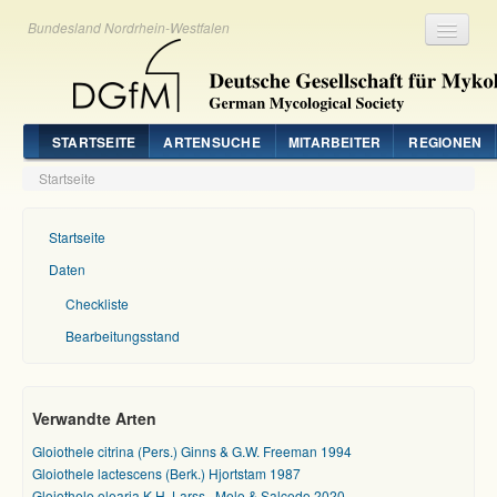
Bundesland Nordrhein-Westfalen
Registrieren
Login
STARTSEITE
ARTENSUCHE
MITARBEITER
REGIONEN
Startseite
Startseite
Daten
Checkliste
Bearbeitungsstand
Verwandte Arten
Gloiothele citrina (Pers.) Ginns & G.W. Freeman 1994
Gloiothele lactescens (Berk.) Hjortstam 1987
Gloiothele olearia K.H. Larss., Melo & Salcedo 2020