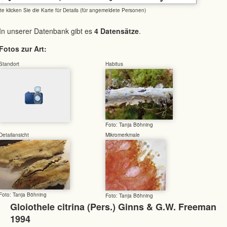
tte klicken Sie die Karte für Details (für angemeldete Personen)
In unserer Datenbank gibt es
4 Datensätze
.
Fotos zur Art:
Standort
Habitus
Foto: Tanja Böhning
Detailansicht
Mikromerkmale
Foto: Tanja Böhning
Foto: Tanja Böhning
Gloiothele citrina (Pers.) Ginns & G.W. Freeman
1994