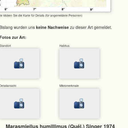
tte klicken Sie die Karte für Details (für angemeldete Personen)
Bislang wurden uns
keine Nachweise
zu dieser Art gemeldet.
Fotos zur Art:
Standort
Habitus
Detailansicht
Mikromerkmale
Marasmiellus humillimus (Quél.) Singer 1974