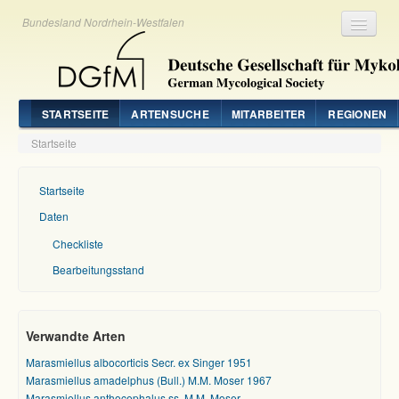
Bundesland Nordrhein-Westfalen
Registrieren
Login
STARTSEITE
ARTENSUCHE
MITARBEITER
REGIONEN
Startseite
Startseite
Daten
Checkliste
Bearbeitungsstand
Verwandte Arten
Marasmiellus albocorticis Secr. ex Singer 1951
Marasmiellus amadelphus (Bull.) M.M. Moser 1967
Marasmiellus anthocephalus ss. M.M. Moser