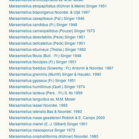
Marasmiellus atropapillatus (Kühner & Maire) Singer 1951
Marasmiellus bisporigerus Noordel. & Uljé 1997
Marasmiellus caespitosus (Pat.) Singer 1946
Marasmiellus candidus (Fr.) Singer 1948
Marasmiellus carneopallidus (Pouzar) Singer 1973
Marasmiellus delectabilis (Peck) Singer 1951
Marasmiellus delicatellus (Peck) Singer 1951
Marasmiellus eburneus (Theiss.) Singer 1962
Marasmiellus fibula (Bull. : Fr.) Singer 1948
Marasmiellus floccipes (Fr.) Singer 1951
Marasmiellus foetidus (Sowerby : Fr.) Antonín & Noordel. 1997
Marasmiellus graminis (Murrill) Singer & Hauskn. 1990
Marasmiellus gypseus (Fr.) Singer 1951
Marasmiellus humillimus (Quél.) Singer 1974
Marasmiellus lacteus (Pers. : Fr.) S. Ito 1959
Marasmiellus languidus ss. M.M. Moser
Marasmiellus lassei Noordel. 1993
Marasmiellus lateralis Bas & Noordel. 1993
Marasmiellus maas-geesterani Robich & E. Campo 2000
Marasmiellus mairei (E.-J. Gilbert) Singer 1951
Marasmiellus mesosporus Singer 1973
Marasmiellus omphaliiformis (Kühner) Noordel. 1983