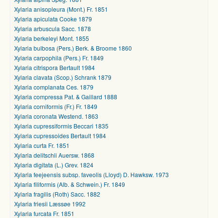
Xylaria anisopleura (Mont.) Fr. 1851
Xylaria apiculata Cooke 1879
Xylaria arbuscula Sacc. 1878
Xylaria berkeleyi Mont. 1855
Xylaria bulbosa (Pers.) Berk. & Broome 1860
Xylaria carpophila (Pers.) Fr. 1849
Xylaria citrispora Bertault 1984
Xylaria clavata (Scop.) Schrank 1879
Xylaria complanata Ces. 1879
Xylaria compressa Pat. & Gaillard 1888
Xylaria corniformis (Fr.) Fr. 1849
Xylaria coronata Westend. 1863
Xylaria cupressiformis Beccari 1835
Xylaria cupressoides Bertault 1984
Xylaria curta Fr. 1851
Xylaria delitschii Auersw. 1868
Xylaria digitata (L.) Grev. 1824
Xylaria feejeensis subsp. faveolis (Lloyd) D. Hawksw. 1973
Xylaria filiformis (Alb. & Schwein.) Fr. 1849
Xylaria fragilis (Roth) Sacc. 1882
Xylaria friesii Læssøe 1992
Xylaria furcata Fr. 1851