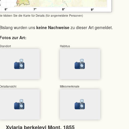
tte klicken Sie die Karte für Details (für angemeldete Personen)
Bislang wurden uns
keine Nachweise
zu dieser Art gemeldet.
Fotos zur Art:
Standort
Habitus
Detailansicht
Mikromerkmale
Xylaria berkeleyi Mont. 1855