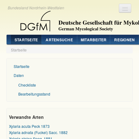
Bundesland Nordrhein-Westfalen
Registrieren
Login
STARTSEITE
ARTENSUCHE
MITARBEITER
REGIONEN
Startseite
Startseite
Daten
Checkliste
Bearbeitungsstand
Verwandte Arten
Xylaria acuta Peck 1873
Xylaria adnata (Fuckel) Sacc. 1882
Xylaria alpina Speg. 1881