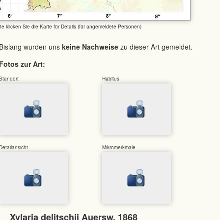
tte klicken Sie die Karte für Details (für angemeldete Personen)
Bislang wurden uns
keine Nachweise
zu dieser Art gemeldet.
Fotos zur Art:
Standort
Habitus
Detailansicht
Mikromerkmale
Xylaria delitschii Auersw. 1868