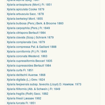
Xylaria anisopleura (Mont.) Fr. 1851
Xylaria apiculata Cooke 1879
Xylaria arbuscula Sacc. 1878
Xylaria berkeleyi Mont. 1855
Xylaria bulbosa (Pers.) Berk. & Broome 1860
Xylaria carpophila (Pers.) Fr. 1849
Xylaria citrispora Bertault 1984
Xylaria clavata (Scop.) Schrank 1879
Xylaria complanata Ces. 1879
Xylaria compressa Pat. & Gaillard 1888
Xylaria corniformis (Fr.) Fr. 1849
Xylaria coronata Westend. 1863
Xylaria cupressiformis Beccari 1835
Xylaria cupressoides Bertault 1984
Xylaria curta Fr. 1851
Xylaria delitschii Auersw. 1868
Xylaria digitata (L.) Grev. 1824
Xylaria feejeensis subsp. faveolis (Lloyd) D. Hawksw. 1973
Xylaria filiformis (Alb. & Schwein.) Fr. 1849
Xylaria fragilis (Roth) Sacc. 1882
Xylaria friesii Læssøe 1992
Xylaria furcata Fr. 1851