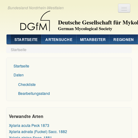
Bundesland Nordrhein-Westfalen
Registrieren
Login
STARTSEITE
ARTENSUCHE
MITARBEITER
REGIONEN
Startseite
Startseite
Daten
Checkliste
Bearbeitungsstand
Verwandte Arten
Xylaria acuta Peck 1873
Xylaria adnata (Fuckel) Sacc. 1882
Xylaria alpina Speg. 1881