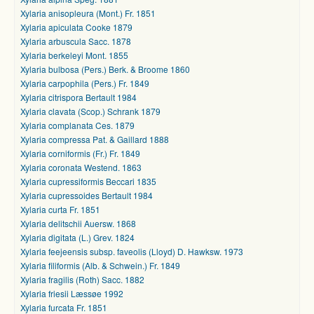
Xylaria anisopleura (Mont.) Fr. 1851
Xylaria apiculata Cooke 1879
Xylaria arbuscula Sacc. 1878
Xylaria berkeleyi Mont. 1855
Xylaria bulbosa (Pers.) Berk. & Broome 1860
Xylaria carpophila (Pers.) Fr. 1849
Xylaria citrispora Bertault 1984
Xylaria clavata (Scop.) Schrank 1879
Xylaria complanata Ces. 1879
Xylaria compressa Pat. & Gaillard 1888
Xylaria corniformis (Fr.) Fr. 1849
Xylaria coronata Westend. 1863
Xylaria cupressiformis Beccari 1835
Xylaria cupressoides Bertault 1984
Xylaria curta Fr. 1851
Xylaria delitschii Auersw. 1868
Xylaria digitata (L.) Grev. 1824
Xylaria feejeensis subsp. faveolis (Lloyd) D. Hawksw. 1973
Xylaria filiformis (Alb. & Schwein.) Fr. 1849
Xylaria fragilis (Roth) Sacc. 1882
Xylaria friesii Læssøe 1992
Xylaria furcata Fr. 1851