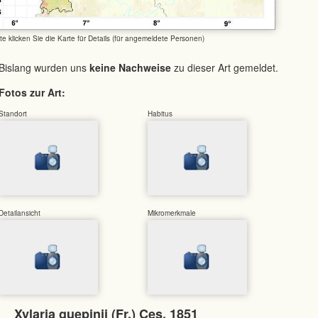
tte klicken Sie die Karte für Details (für angemeldete Personen)
Bislang wurden uns
keine Nachweise
zu dieser Art gemeldet.
Fotos zur Art:
Standort
Habitus
Detailansicht
Mikromerkmale
Xylaria guepinii (Fr.) Ces. 1851