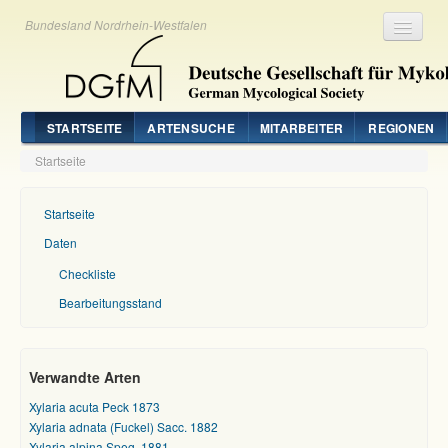
Bundesland Nordrhein-Westfalen
Registrieren
Login
STARTSEITE
ARTENSUCHE
MITARBEITER
REGIONEN
Startseite
Startseite
Daten
Checkliste
Bearbeitungsstand
Verwandte Arten
Xylaria acuta Peck 1873
Xylaria adnata (Fuckel) Sacc. 1882
Xylaria alpina Speg. 1881