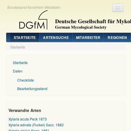
Bundesland Nordrhein-Westfalen
Registrieren
Login
STARTSEITE
ARTENSUCHE
MITARBEITER
REGIONEN
Startseite
Startseite
Daten
Checkliste
Bearbeitungsstand
Verwandte Arten
Xylaria acuta Peck 1873
Xylaria adnata (Fuckel) Sacc. 1882
Xylaria alpina Speg. 1881