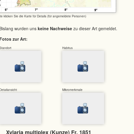
tte klicken Sie die Karte für Details (für angemeldete Personen)
Bislang wurden uns
keine Nachweise
zu dieser Art gemeldet.
Fotos zur Art:
Standort
Habitus
Detailansicht
Mikromerkmale
Xylaria multiplex (Kunze) Fr. 1851