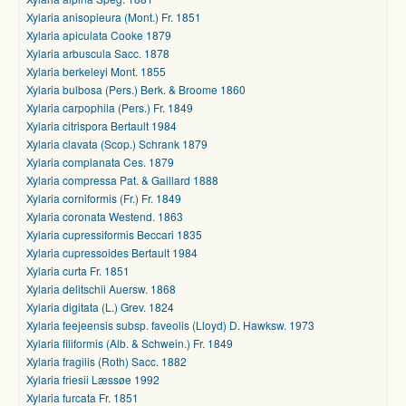
Xylaria anisopleura (Mont.) Fr. 1851
Xylaria apiculata Cooke 1879
Xylaria arbuscula Sacc. 1878
Xylaria berkeleyi Mont. 1855
Xylaria bulbosa (Pers.) Berk. & Broome 1860
Xylaria carpophila (Pers.) Fr. 1849
Xylaria citrispora Bertault 1984
Xylaria clavata (Scop.) Schrank 1879
Xylaria complanata Ces. 1879
Xylaria compressa Pat. & Gaillard 1888
Xylaria corniformis (Fr.) Fr. 1849
Xylaria coronata Westend. 1863
Xylaria cupressiformis Beccari 1835
Xylaria cupressoides Bertault 1984
Xylaria curta Fr. 1851
Xylaria delitschii Auersw. 1868
Xylaria digitata (L.) Grev. 1824
Xylaria feejeensis subsp. faveolis (Lloyd) D. Hawksw. 1973
Xylaria filiformis (Alb. & Schwein.) Fr. 1849
Xylaria fragilis (Roth) Sacc. 1882
Xylaria friesii Læssøe 1992
Xylaria furcata Fr. 1851