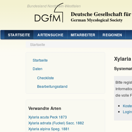
Bundesland Nordrhein-Westfalen
STARTSEITE
ARTENSUCHE
MITARBEITER
REGIONEN
Startseite
Xylaria
Startseite
Systemat
Daten
Checkliste
Bitte regi
Bearbeitungsstand
Informatio
die volle 
Koste
Verwandte Arten
Login
Xylaria acuta Peck 1873
Xylaria adnata (Fuckel) Sacc. 1882
Xylaria alpina Speg. 1881