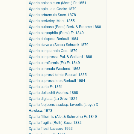
Xylaria anisopleura (Mont.) Fr. 1851
Xylaria apiculata Cooke 1879
Xylaria arbuscula Sacc. 1878
Xylaria berkeleyi Mont. 1855
Xylaria bulbosa (Pers.) Berk. & Broome 1860
Xylaria carpophila (Pers.) Fr. 1849
Xylaria citrispora Bertault 1984
Xylaria clavata (Scop.) Schrank 1879
Xylaria complanata Ces. 1879
Xylaria compressa Pat. & Gaillard 1888
Xylaria corniformis (Fr.) Fr. 1849
Xylaria coronata Westend. 1863
Xylaria cupressiformis Beccari 1835
Xylaria cupressoides Bertault 1984
Xylaria curta Fr. 1851
Xylaria delitschii Auersw. 1868
Xylaria digitata (L.) Grev. 1824
Xylaria feejeensis subsp. faveolis (Lloyd) D.
Hawksw. 1973
Xylaria filiformis (Alb. & Schwein.) Fr. 1849
Xylaria fragilis (Roth) Sacc. 1882
Xylaria friesii Læssøe 1992