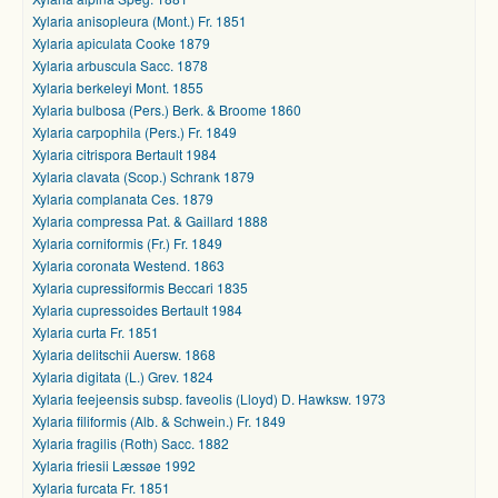
Xylaria anisopleura (Mont.) Fr. 1851
Xylaria apiculata Cooke 1879
Xylaria arbuscula Sacc. 1878
Xylaria berkeleyi Mont. 1855
Xylaria bulbosa (Pers.) Berk. & Broome 1860
Xylaria carpophila (Pers.) Fr. 1849
Xylaria citrispora Bertault 1984
Xylaria clavata (Scop.) Schrank 1879
Xylaria complanata Ces. 1879
Xylaria compressa Pat. & Gaillard 1888
Xylaria corniformis (Fr.) Fr. 1849
Xylaria coronata Westend. 1863
Xylaria cupressiformis Beccari 1835
Xylaria cupressoides Bertault 1984
Xylaria curta Fr. 1851
Xylaria delitschii Auersw. 1868
Xylaria digitata (L.) Grev. 1824
Xylaria feejeensis subsp. faveolis (Lloyd) D. Hawksw. 1973
Xylaria filiformis (Alb. & Schwein.) Fr. 1849
Xylaria fragilis (Roth) Sacc. 1882
Xylaria friesii Læssøe 1992
Xylaria furcata Fr. 1851