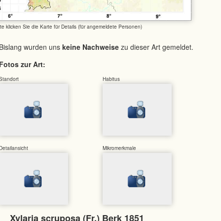
tte klicken Sie die Karte für Details (für angemeldete Personen)
Bislang wurden uns
keine Nachweise
zu dieser Art gemeldet.
Fotos zur Art:
Standort
Habitus
Detailansicht
Mikromerkmale
Xylaria scruposa (Fr.) Berk 1851