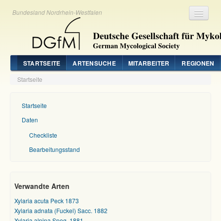
Bundesland Nordrhein-Westfalen
Registrieren
Login
STARTSEITE
ARTENSUCHE
MITARBEITER
REGIONEN
Startseite
Startseite
Daten
Checkliste
Bearbeitungsstand
Verwandte Arten
Xylaria acuta Peck 1873
Xylaria adnata (Fuckel) Sacc. 1882
Xylaria alpina Speg. 1881