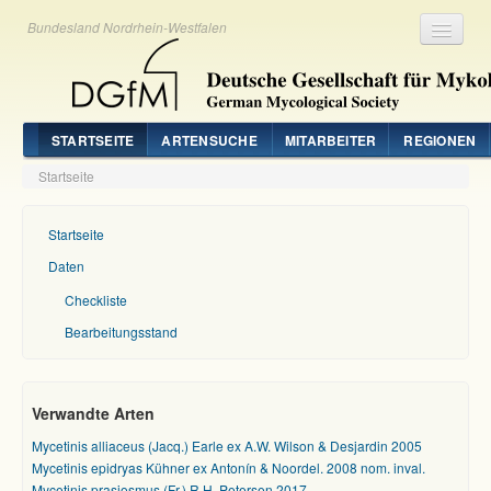
Bundesland Nordrhein-Westfalen
Registrieren
Login
STARTSEITE
ARTENSUCHE
MITARBEITER
REGIONEN
Startseite
Startseite
Daten
Checkliste
Bearbeitungsstand
Verwandte Arten
Mycetinis alliaceus (Jacq.) Earle ex A.W. Wilson & Desjardin 2005
Mycetinis epidryas Kühner ex Antonín & Noordel. 2008 nom. inval.
Mycetinis prasiosmus (Fr.) R.H. Petersen 2017