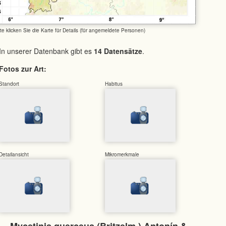
tte klicken Sie die Karte für Details (für angemeldete Personen)
In unserer Datenbank gibt es
14 Datensätze
.
Fotos zur Art:
Standort
Habitus
Detailansicht
Mikromerkmale