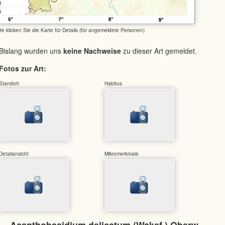
tte klicken Sie die Karte für Details (für angemeldete Personen)
Bislang wurden uns
keine Nachweise
zu dieser Art gemeldet.
Fotos zur Art:
Standort
Habitus
Detailansicht
Mikromerkmale