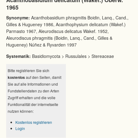
Acanthobasidium delicatum (Wakef.) Oberw.
1965
Synonyme:
Acanthobasidium phragmitis Boidin, Lanq., Cand.,
Gilles & Hugueney 1986, Acanthophysium delicatum (Wakef.)
Parmasto 1967, Aleurodiscus delicatus Wakef. 1952,
Aleurodiscus phragmitis (Boidin, Lanq., Cand., Gilles &
Hugueney) Núñez & Ryvarden 1997
Systematik:
Basidiomycota > Russulales > Stereaceae
Bitte registrieren Sie sich
kostenlos
auf den Seiten, damit
Sie auf alle Informationen und
Fundstellendaten zu den Arten
Zugriff erhalten und die volle
Funktionalität der internetseite
nutzen können:
Kostenlos registrieren
Login