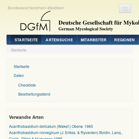
Bundesland Nordrhein-Westfalen
Registrieren
Login
STARTSEITE
ARTENSUCHE
MITARBEITER
REGIONEN
Startseite
Startseite
Daten
Checkliste
Bearbeitungsstand
Verwandte Arten
Acanthobasidium delicatum (Wakef.) Oberw. 1965
Acanthobasidium norvegicum (J. Erikss. & Ryvarden) Boidin, Lanq.,
Cand., Gilles & Hugueney 1986