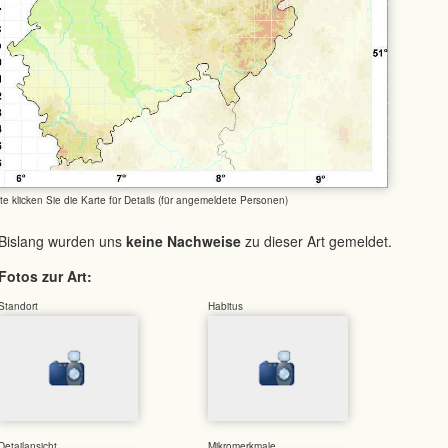
tte klicken Sie die Karte für Details (für angemeldete Personen)
Bislang wurden uns
keine Nachweise
zu dieser Art gemeldet.
Fotos zur Art:
Standort
Habitus
Detailansicht
Mikromerkmale