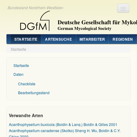
Bundesland Nordrhein-Westfalen
Registrieren
Login
STARTSEITE
ARTENSUCHE
MITARBEITER
REGIONEN
Startseite
Startseite
Daten
Checkliste
Bearbeitungsstand
Verwandte Arten
Acanthophysellum buxicola (Boidin & Lanq.) Boidin & Gilles 2001
Acanthophysellum canadense (Skolko) Sheng H. Wu, Boidin & C.Y.
Chien 2000