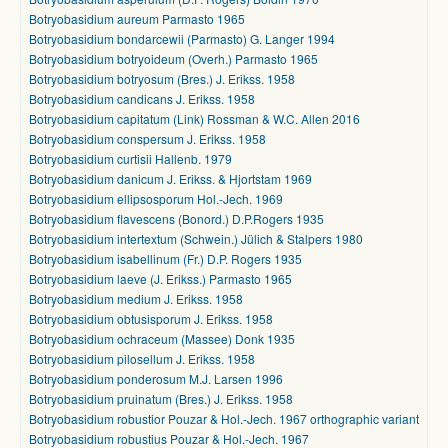
Botryobasidium aureum Parmasto 1965
Botryobasidium bondarcewii (Parmasto) G. Langer 1994
Botryobasidium botryoideum (Overh.) Parmasto 1965
Botryobasidium botryosum (Bres.) J. Erikss. 1958
Botryobasidium candicans J. Erikss. 1958
Botryobasidium capitatum (Link) Rossman & W.C. Allen 2016
Botryobasidium conspersum J. Erikss. 1958
Botryobasidium curtisii Hallenb. 1979
Botryobasidium danicum J. Erikss. & Hjortstam 1969
Botryobasidium ellipsosporum Hol.-Jech. 1969
Botryobasidium flavescens (Bonord.) D.P.Rogers 1935
Botryobasidium intertextum (Schwein.) Jülich & Stalpers 1980
Botryobasidium isabellinum (Fr.) D.P. Rogers 1935
Botryobasidium laeve (J. Erikss.) Parmasto 1965
Botryobasidium medium J. Erikss. 1958
Botryobasidium obtusisporum J. Erikss. 1958
Botryobasidium ochraceum (Massee) Donk 1935
Botryobasidium pilosellum J. Erikss. 1958
Botryobasidium ponderosum M.J. Larsen 1996
Botryobasidium pruinatum (Bres.) J. Erikss. 1958
Botryobasidium robustior Pouzar & Hol.-Jech. 1967 orthographic variant
Botryobasidium robustius Pouzar & Hol.-Jech. 1967