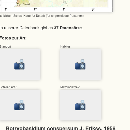
tte klicken Sie die Karte für Details (für angemeldete Personen)
In unserer Datenbank gibt es
37 Datensätze
.
Fotos zur Art:
Standort
Habitus
Detailansicht
Mikromerkmale
Botryobasidium conspersum J. Erikss. 1958