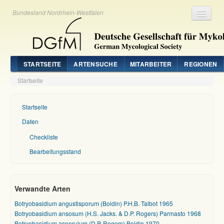
Bundesland Nordrhein-Westfalen
Registrieren
Login
STARTSEITE
ARTENSUCHE
MITARBEITER
REGIONEN
Startseite
Startseite
Daten
Checkliste
Bearbeitungsstand
Verwandte Arten
Botryobasidium angustisporum (Boidin) P.H.B. Talbot 1965
Botryobasidium ansosum (H.S. Jacks. & D.P. Rogers) Parmasto 1968
Botryobasidium asperulum (D.P. Rogers) Boidin 1970