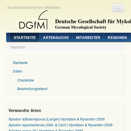
Bundesland Nordrhein-Westfalen
Registrieren
Login
STARTSEITE
ARTENSUCHE
MITARBEITER
REGIONEN
Startseite
Startseite
Daten
Checkliste
Bearbeitungsstand
Verwandte Arten
Xylodon adhaerisporus (Langer) Hjortstam & Ryvarden 2009
Xylodon apacheriensis (Gilb. & Canf.) Hjortstam & Ryvarden 2009
Xylodon asper (Fr.) Hjortstam & Ryvarden 2009