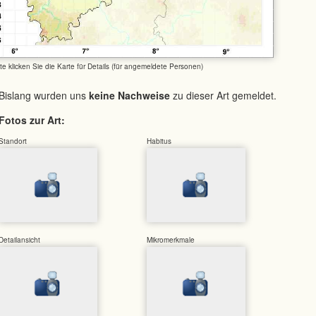
tte klicken Sie die Karte für Details (für angemeldete Personen)
Bislang wurden uns
keine Nachweise
zu dieser Art gemeldet.
Fotos zur Art:
Standort
Habitus
Detailansicht
Mikromerkmale