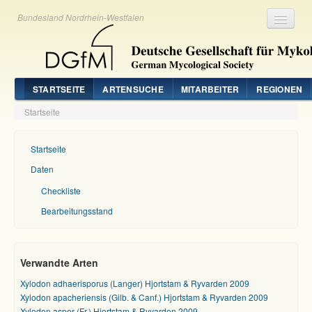
Bundesland Nordrhein-Westfalen
Registrieren
Login
STARTSEITE
ARTENSUCHE
MITARBEITER
REGIONEN
Startseite
Startseite
Daten
Checkliste
Bearbeitungsstand
Verwandte Arten
Xylodon adhaerisporus (Langer) Hjortstam & Ryvarden 2009
Xylodon apacheriensis (Gilb. & Canf.) Hjortstam & Ryvarden 2009
Xylodon asper (Fr.) Hjortstam & Ryvarden 2009