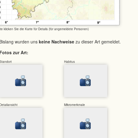
tte klicken Sie die Karte für Details (für angemeldete Personen)
Bislang wurden uns
keine Nachweise
zu dieser Art gemeldet.
Fotos zur Art:
Standort
Habitus
Detailansicht
Mikromerkmale