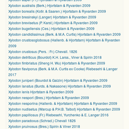
Xylodon australis (Berk.) Hjortstam & Ryvarden 2009
Xylodon borealis (Kotir. & Saaren.) Hjortstam & Ryvarden 2009
Xylodon bresinskyi (Langer) Hjortstam & Ryvarden 2009
Xylodon brevisetus (P. Karst.) Hjortstam & Ryvarden 2009
Xylodon bugellensis (Ces.) Hjortstam & Ryvarden 2009
Xylodon candidissimus (Berk. & M.A. Curtis) Hjortstam & Ryvarden 2009
Xylodon crustosoglobosus (Hallenb. & Hjortstam) Hjortstam & Ryvarden
2009
Xylodon crustosus (Pers. : Fr.) Chevall. 1826
Xylodon detriticus (Bourdot) K.H. Larss., Viner & Spirin 2018
Xylodon fimbriatus (Sheng H. Wu) Hjortstam & Ryvarden 2009
Xylodon flaviporus (Berk. & M.A. Curtis ex Cooke) Riebesehl & Langer
2017
Xylodon juniperi (Bourdot & Galzin) Hjortstam & Ryvarden 2009
Xylodon lanatus (Burds. & Nakasone) Hjortstam & Ryvarden 2009
Xylodon lenis Hjortstam & Ryvarden 2009
Xylodon nespori (Bres.) Hjortstam & Ryvarden 2009
Xylodon nesporina (Hallenb. & Hjortstam) Hjortstam & Ryvarden 2009
Xylodon nudisetus (Warcup & P.H.B. Talbot) Hjortstam & Ryvarden 2009
Xylodon papillosus (Fr.) Riebesehl, Yurchenko & E. Langer 2016
Xylodon paradoxus (Schrad.) Chevall 1826
Xylodon pruinosus (Bres.) Spirin & Viner 2018