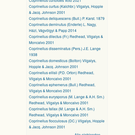
Coprinellus curtoides Voto 2021
Coprinellus curtus (Kalchbr.) Vilgalys, Hopple
& Jacq. Johnson 2001
Coprinellus deliquescens (Bull.) P. Karst. 1879
Coprinellus deminutus (Enderle) L. Nagy,
Házi, Vágvölgyi & Papp 2014
Coprinellus dilectus (Fr.) Redhead, Vilgalys &
Moncalvo 2001
Coprinellus disseminatus (Pers.) J.E. Lange
1938
Coprinellus domesticus (Bolton) Vilgalys,
Hopple & Jacq. Johnson 2001
Coprinellus ellisii (P.D. Orton) Redhead,
Vilgalys & Moncalvo 2001
Coprinellus ephemerus (Bull.) Redhead,
Vilgalys & Moncalvo 2001
Coprinellus eurysporus (M. Lange & A.H. Sm.)
Redhead, Vilgalys & Moncalvo 2001
Coprinellus fallax (M. Lange & A.H. Sm.)
Redhead, Vilgalys & Moncalvo 2001
Coprinellus flocculosus (DC.) Vilgalys, Hopple
& Jacq. Johnson 2001
Alle einblenden …