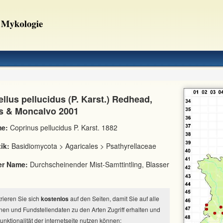
llus pellucidus (P. Karst.) Redhead,
ys & Moncalvo 2001
e:
Coprinus pellucidus P. Karst. 1882
ik:
Basidiomycota > Agaricales > Psathyrellaceae
er Name:
Durchscheinender Mist-Samttintling, Blasser
strieren Sie sich
kostenlos
auf den Seiten, damit Sie auf alle
nen und Fundstellendaten zu den Arten Zugriff erhalten und
Funktionalität der internetseite nutzen können: