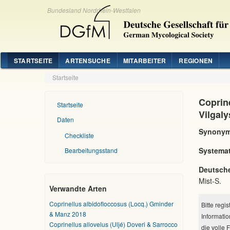
Bundesland Nordrhein-Westfalen
STARTSEITE
ARTENSUCHE
MITARBEITER
REGIONEN
Startseite
Coprine
Startseite
Vilgal
Daten
Synonym
Checkliste
Systemat
Bearbeitungsstand
Deutsch
Mist-S.
Verwandte Arten
Coprinellus albidofloccosus (Locq.) Gminder
Bitte regi
& Manz 2018
Informatio
Coprinellus allovelus (Uljé) Doveri & Sarrocco
die volle 