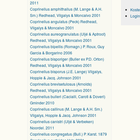
2011
Coprinellus amphithallus (M. Lange & A.H.
Koste
Sm.) Redhead, Vilgalys & Moncalvo 2001
Login
Coprinellus angulatus (Peck) Redhead,
Vilgalys & Moncalvo 2001
Coprinellus aureogranulatus (Uljé & Aptroot)
Redhead, Vilgalys & Moncalvo 2001
Coprinellus bipellis (Romagn.) P. Roux, Guy
Garcia & Borgarino 2006
Coprinellus bisporiger (Buller ex P.D. Orton)
Redhead, Vilgalys & Moncalvo 2001
Coprinellus bisporus (J.E. Lange) Vilgalys,
Hopple & Jacq. Johnson 2001
Coprinellus brevisetulosus (Arnolds)
Redhead, Vilgalys & Moncalvo 2001
Coprinellus bulleri (Cacialli, Caroti & Doveri)
Gminder 2010
Coprinellus callinus (M. Lange & A.H. Sm.)
Vilgalys, Hopple & Jacq. Johnson 2001
Coprinellus canistri (Uljé & Verbeken)
Noordel. 2011
Coprinellus congregatus (Bull.) P. Karst. 1879