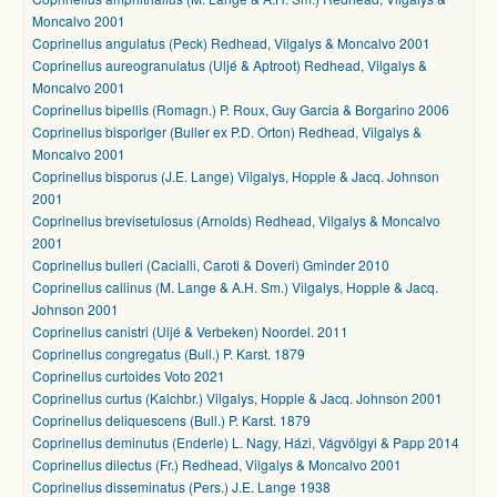
Moncalvo 2001
Coprinellus angulatus (Peck) Redhead, Vilgalys & Moncalvo 2001
Coprinellus aureogranulatus (Uljé & Aptroot) Redhead, Vilgalys &
Moncalvo 2001
Coprinellus bipellis (Romagn.) P. Roux, Guy Garcia & Borgarino 2006
Coprinellus bisporiger (Buller ex P.D. Orton) Redhead, Vilgalys &
Moncalvo 2001
Coprinellus bisporus (J.E. Lange) Vilgalys, Hopple & Jacq. Johnson
2001
Coprinellus brevisetulosus (Arnolds) Redhead, Vilgalys & Moncalvo
2001
Coprinellus bulleri (Cacialli, Caroti & Doveri) Gminder 2010
Coprinellus callinus (M. Lange & A.H. Sm.) Vilgalys, Hopple & Jacq.
Johnson 2001
Coprinellus canistri (Uljé & Verbeken) Noordel. 2011
Coprinellus congregatus (Bull.) P. Karst. 1879
Coprinellus curtoides Voto 2021
Coprinellus curtus (Kalchbr.) Vilgalys, Hopple & Jacq. Johnson 2001
Coprinellus deliquescens (Bull.) P. Karst. 1879
Coprinellus deminutus (Enderle) L. Nagy, Házi, Vágvölgyi & Papp 2014
Coprinellus dilectus (Fr.) Redhead, Vilgalys & Moncalvo 2001
Coprinellus disseminatus (Pers.) J.E. Lange 1938