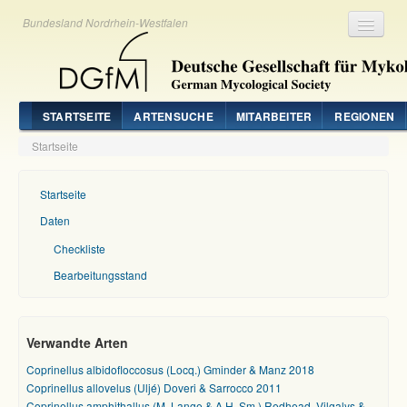
Bundesland Nordrhein-Westfalen
Registrieren
Login
STARTSEITE
ARTENSUCHE
MITARBEITER
REGIONEN
Startseite
Startseite
Daten
Checkliste
Bearbeitungsstand
Verwandte Arten
Coprinellus albidofloccosus (Locq.) Gminder & Manz 2018
Coprinellus allovelus (Uljé) Doveri & Sarrocco 2011
Coprinellus amphithallus (M. Lange & A.H. Sm.) Redhead, Vilgalys &