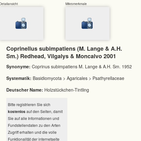
Detailansicht
Mikromerkmale
Coprinellus subimpatiens (M. Lange & A.H.
Sm.) Redhead, Vilgalys & Moncalvo 2001
Synonyme:
Coprinus subimpatiens M. Lange & A.H. Sm. 1952
Systematik:
Basidiomycota > Agaricales > Psathyrellaceae
Deutscher Name:
Holzstückchen-Tintling
Bitte registrieren Sie sich
kostenlos
auf den Seiten, damit
Sie auf alle Informationen und
Fundstellendaten zu den Arten
Zugriff erhalten und die volle
Funktionalität der internetseite