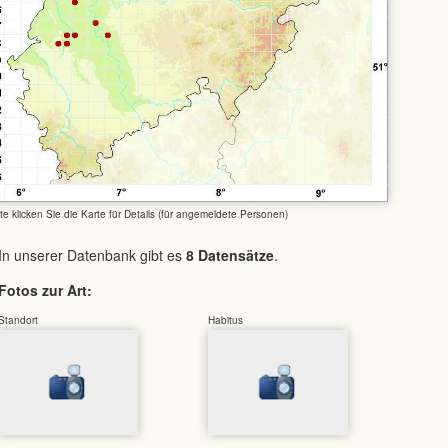
tte klicken Sie die Karte für Details (für angemeldete Personen)
In unserer Datenbank gibt es
8 Datensätze
.
Fotos zur Art:
Standort
Habitus