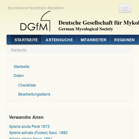
Bundesland Nordrhein-Westfalen
Registrieren
Login
STARTSEITE
ARTENSUCHE
MITARBEITER
REGIONEN
Startseite
Startseite
Daten
Checkliste
Bearbeitungsstand
Verwandte Arten
Xylaria acuta Peck 1873
Xylaria adnata (Fuckel) Sacc. 1882
Xylaria alpina Speg. 1881