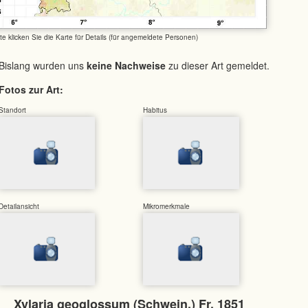
tte klicken Sie die Karte für Details (für angemeldete Personen)
Bislang wurden uns
keine Nachweise
zu dieser Art gemeldet.
Fotos zur Art:
Standort
Habitus
Detailansicht
Mikromerkmale
Xylaria geoglossum (Schwein.) Fr. 1851