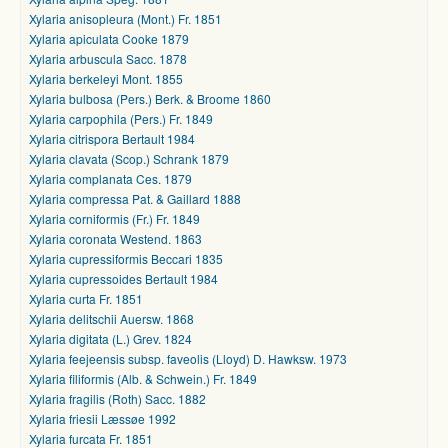
Xylaria anisopleura (Mont.) Fr. 1851
Xylaria apiculata Cooke 1879
Xylaria arbuscula Sacc. 1878
Xylaria berkeleyi Mont. 1855
Xylaria bulbosa (Pers.) Berk. & Broome 1860
Xylaria carpophila (Pers.) Fr. 1849
Xylaria citrispora Bertault 1984
Xylaria clavata (Scop.) Schrank 1879
Xylaria complanata Ces. 1879
Xylaria compressa Pat. & Gaillard 1888
Xylaria corniformis (Fr.) Fr. 1849
Xylaria coronata Westend. 1863
Xylaria cupressiformis Beccari 1835
Xylaria cupressoides Bertault 1984
Xylaria curta Fr. 1851
Xylaria delitschii Auersw. 1868
Xylaria digitata (L.) Grev. 1824
Xylaria feejeensis subsp. faveolis (Lloyd) D. Hawksw. 1973
Xylaria filiformis (Alb. & Schwein.) Fr. 1849
Xylaria fragilis (Roth) Sacc. 1882
Xylaria friesii Læssøe 1992
Xylaria furcata Fr. 1851